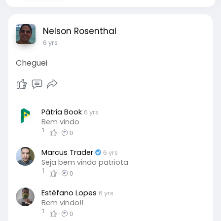
Nelson Rosenthal
6 yrs
Cheguei
Pátria Book
6 yrs
Bem vindo
1
·
0
Marcus Trader
6 yrs
Seja bem vindo patriota
1
·
0
Estèfano Lopes
6 yrs
Bem vindo!!
1
·
0