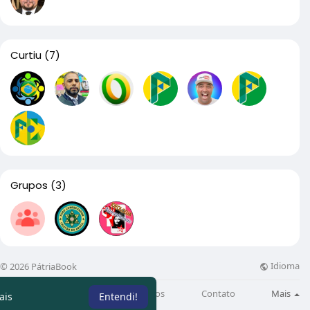
Curtiu
(7)
Grupos
(3)
Idioma
© 2026 PátriaBook
Sobre
Directory
Artigos
Contato
Mais
ais
Entendi!