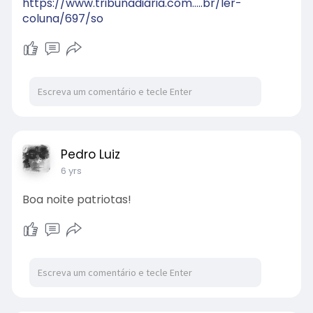
https://www.tribunadiaria.com.....br/ler-
coluna/697/so
Pedro Luiz
6 yrs
Boa noite patriotas!