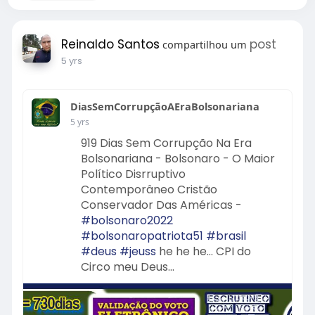
Reinaldo Santos
post
compartilhou um
5 yrs
DiasSemCorrupçãoAEraBolsonariana
5 yrs
919 Dias Sem Corrupção Na Era
Bolsonariana - Bolsonaro - O Maior
Político Disrruptivo
Contemporâneo Cristão
Conservador Das Américas -
#bolsonaro2022
#bolsonaropatriota51
#brasil
#deus
#jeuss
he he he... CPI do
Circo meu Deus...