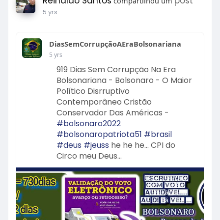
Reinaldo Santos
post
compartilhou um
5 yrs
DiasSemCorrupçãoAEraBolsonariana
5 yrs
919 Dias Sem Corrupção Na Era
Bolsonariana - Bolsonaro - O Maior
Político Disrruptivo
Contemporâneo Cristão
Conservador Das Américas -
#bolsonaro2022
#bolsonaropatriota51
#brasil
#deus
#jeuss
he he he... CPI do
Circo meu Deus...