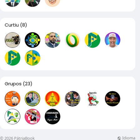
Curtiu
(8)
Grupos
(23)
Idioma
© 2026 PátriaBook