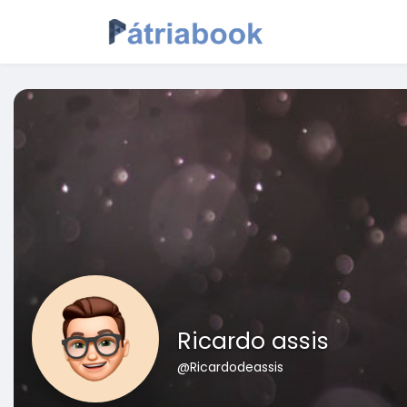
Ricardo assis
@Ricardodeassis