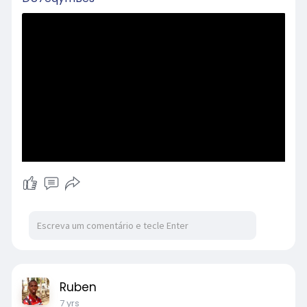
Ruben
7 yrs