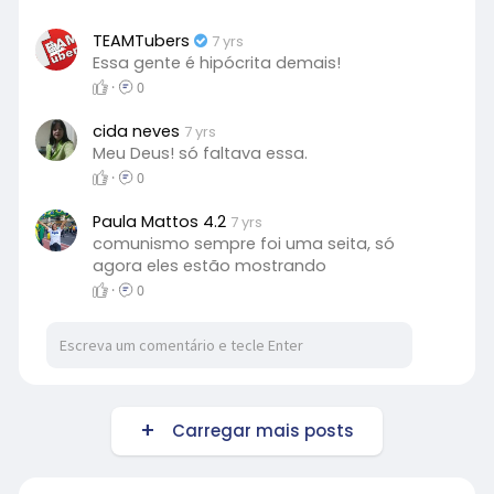
TEAMTubers
7 yrs
Essa gente é hipócrita demais!
·
0
cida neves
7 yrs
Meu Deus! só faltava essa.
·
0
Paula Mattos 4.2
7 yrs
comunismo sempre foi uma seita, só
agora eles estão mostrando
·
0
Carregar mais posts