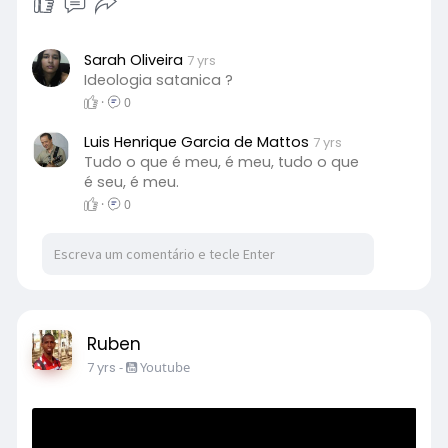
Sarah Oliveira
7 yrs
Ideologia satanica ?
·
0
Luis Henrique Garcia de Mattos
7 yrs
Tudo o que é meu, é meu, tudo o que
é seu, é meu.
·
0
Ruben
7 yrs
-
Youtube