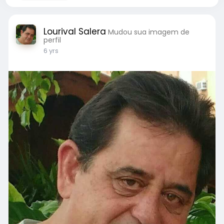
Lourival Salera
Mudou sua imagem de
perfil
6 yrs