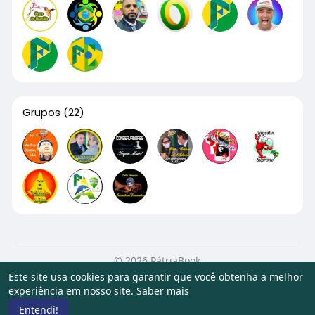
Grupos
(22)
© 2026 PátriaBook
Este site usa cookies para garantir que você obtenha a melhor
Início
Sobre
Contato
Privacidade
Termos de Uso
experiência em nosso site.
Saber mais
Artigos
Entendi!
Idioma