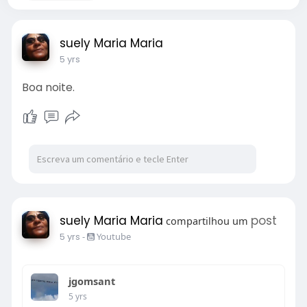
suely Maria Maria
5 yrs
Boa noite.
suely Maria Maria
post
compartilhou um
5 yrs
-
Youtube
jgomsant
5 yrs