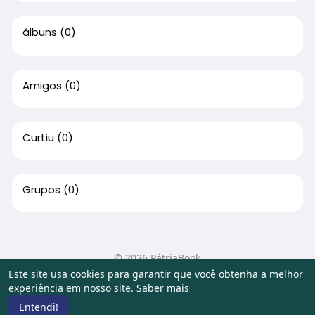
álbuns
(0)
Amigos
(0)
Curtiu
(0)
Grupos
(0)
© 2026 PátriaBook
Este site usa cookies para garantir que você obtenha a melhor
Início
Sobre
Contato
Privacidade
Termos de Uso
experiência em nosso site.
Saber mais
Artigos
Entendi!
Idioma