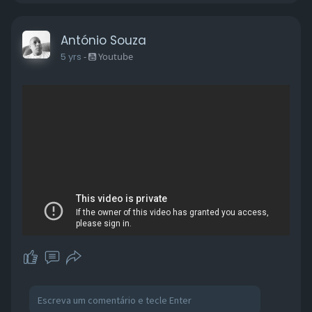
António Souza
5 yrs
-
Youtube