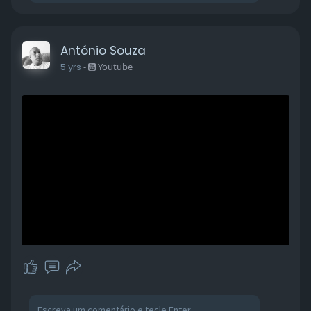
António Souza
5 yrs
-
Youtube