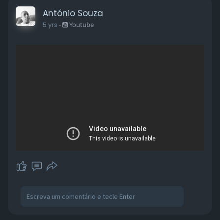
António Souza
5 yrs
-
Youtube