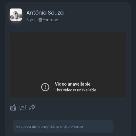
António Souza
5 yrs
-
Youtube