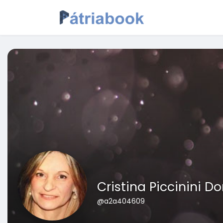
Cristina Piccinini Do
@a2a404609