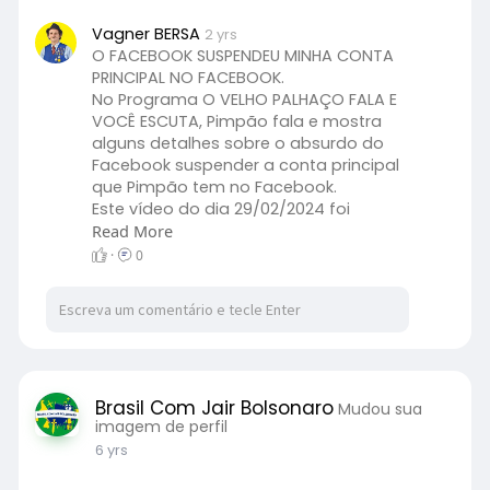
Vagner BERSA
2 yrs
O FACEBOOK SUSPENDEU MINHA CONTA
PRINCIPAL NO FACEBOOK.
No Programa O VELHO PALHAÇO FALA E
VOCÊ ESCUTA, Pimpão fala e mostra
alguns detalhes sobre o absurdo do
Facebook suspender a conta principal
que Pimpão tem no Facebook.
Este vídeo do dia 29/02/2024 foi
produzido e divulgado por
Read More
Pimpão Produções.
·
0
WhatsApp (17) 99107-2193.
Minhas máximas considerações e
homenagens.
Ass. Lord Pimpão de Catanduva SP
https://www.youtube.com/watch?
v=0_SxauF-chw
...
Brasil Com Jair Bolsonaro
Mudou sua
imagem de perfil
6 yrs