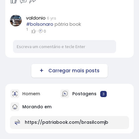
valdonio
6 yrs
#bolsonaro
pátria book
1
·
0
Carregar mais posts
Homem
Postagens
3
Morando em
https://patriabook.com/brasilcomjb