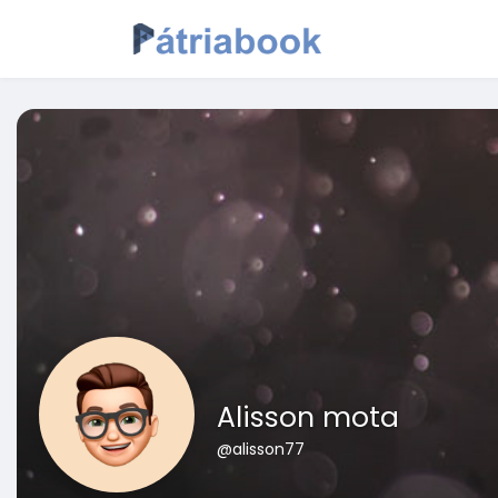
Alisson mota
@alisson77