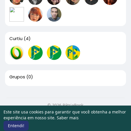
Curtiu
(4)
Grupos
(0)
© 2026 PátriaBook
Este site usa cookies para garantir que você obtenha a melhor
Início
Sobre
Contato
Privacidade
Termos de Uso
experiência em nosso site.
Saber mais
Artigos
Entendi!
Idioma