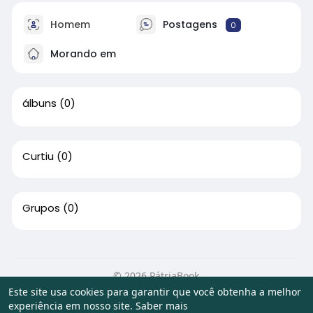
Homem
Postagens
0
Morando em
álbuns
(0)
Curtiu
(0)
Grupos
(0)
© 2026 PátriaBook
Este site usa cookies para garantir que você obtenha a melhor
Início
Sobre
Contato
Privacidade
Termos de Uso
experiência em nosso site.
Saber mais
Artigos