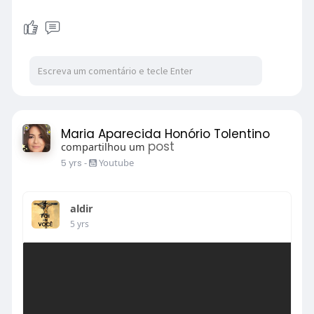
Maria Aparecida Honório Tolentino
post
compartilhou um
5 yrs
-
Youtube
aldir
5 yrs