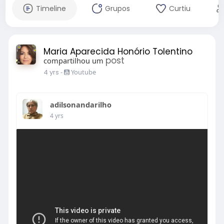
Timeline
Grupos
Curtiu
Maria Aparecida Honório Tolentino
post
compartilhou um
4 yrs
-
Youtube
adilsonandarilho
4 yrs