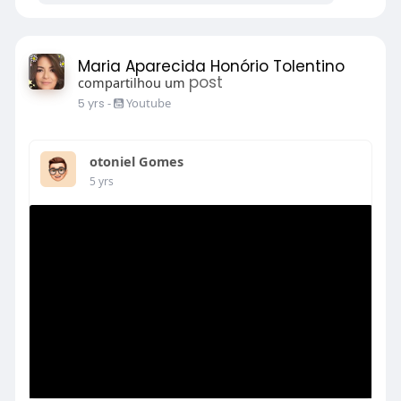
Maria Aparecida Honório Tolentino
post
compartilhou um
5 yrs
-
Youtube
otoniel Gomes
5 yrs