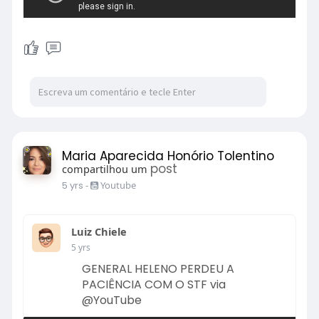
Maria Aparecida Honório Tolentino
post
compartilhou um
5 yrs
-
Youtube
Luiz Chiele
5 yrs
GENERAL HELENO PERDEU A
PACIÊNCIA COM O STF via
@YouTube