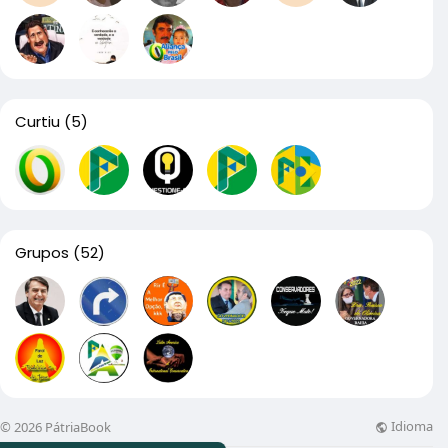
Curtiu
(5)
Grupos
(52)
Idioma
© 2026 PátriaBook