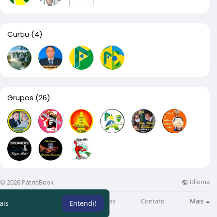
Curtiu
(4)
Grupos
(26)
Idioma
© 2026 PátriaBook
Sobre
Directory
Artigos
Contato
Mais
ais
Entendi!