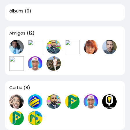
álbuns
(0)
Amigos
(12)
Curtiu
(8)