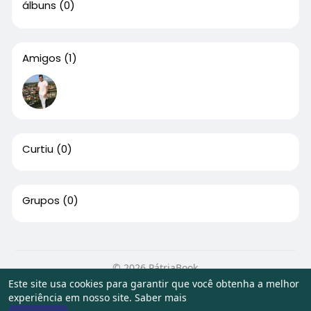
álbuns
(0)
Amigos
(1)
Curtiu
(0)
Grupos
(0)
© 2026 PátriaBook
Este site usa cookies para garantir que você obtenha a melhor
Início
Sobre
Contato
Privacidade
Termos de Uso
experiência em nosso site.
Saber mais
Artigos