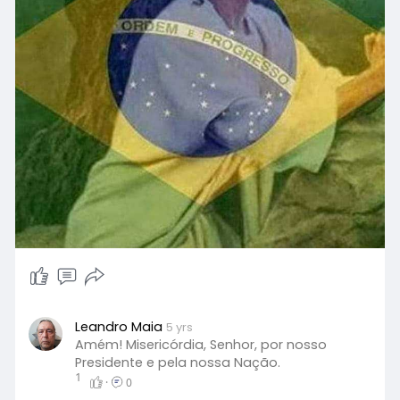
e por fim, pedimos a Deus que abençoe a
votação de amanhã sobre o voto impresso e
auditável, para que não percamos a nossa
liberdade!
Nós te pedimos e agradecemos, em nome de
Jesus, amém!
Leandro Maia
5 yrs
Amém! Misericórdia, Senhor, por nosso
Presidente e pela nossa Nação.
1
·
0