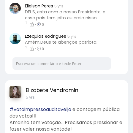
Elielson Peres
5 yrs
DEUS, esta com o nosso Presidente, e
esse pais tem jeito eu creio nisso..
1
·
0
Ezequias Rodrigues
5 yrs
Amém,Deus te abençoe patriota.
1
·
0
Elizabete Vendramini
5 yrs
#votoimpressoauditavelja
e contagem pública
dos votos!!!
Amanhã tem votação... Precisamos pressionar e
fazer valer nossa vontade!