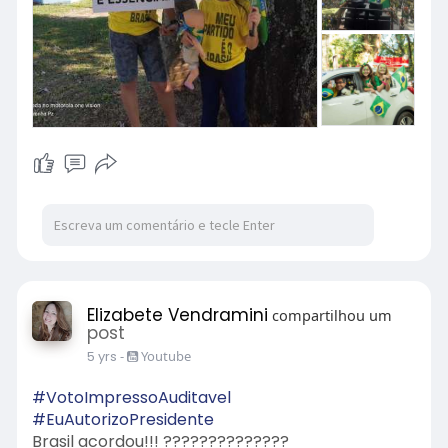
Elizabete Vendramini
compartilhou um
post
5 yrs
-
Youtube
#VotoImpressoAuditavel
#EuAutorizoPresidente
Brasil acordou!!! ??????????????