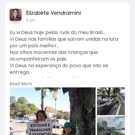
Elizabete Vendramini
5 yrs
Eu vi Deus hoje pelas ruas do meu Brasil...
Vi Deus nas famílias que saíram unidas na luta
por um país melhor...
Nos olhos inocentes das crianças que
acompanharam os pais
Vi Deus na esperança do povo que não se
entrega
Na coragem do idoso que foi para as ruas,
Read More
apesar de todas as dificuldades
Eu vi Deus, sim! E acho que Ele também nos viu!
Deus abençoe o nosso país e o povo!
#votoimpressoauditavel
#euautorizopresidente