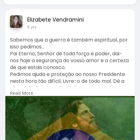
Elizabete Vendramini
5 yrs
Sabemos que a guerra é também espiritual, por
isso pedimos...
Pai Eterno, Senhor de toda força e poder, dai-
nos hoje a segurança do vosso amor e a certeza
de que estais conosco.
Pedimos ajuda e proteção ao nosso Presidente
nesta hora tão difícil. Livre-o de todo mal. Dê a
ele saúde, força e sabedoria para cumprir a
Read More
tarefa dada pelo povo brasileiro nas urnas em
2018.
Pedimos a Deus que abençoe, também, nossos
irmãos cubanos. Que consigam alcançar a tão
sonhada liberdade que perderam a 60 anos!
Pedimos por todas as pessoas que sofrem por
conta da pandemia COVID19.