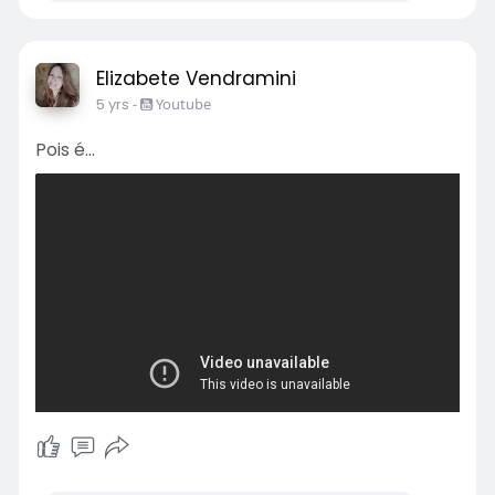
Elizabete Vendramini
5 yrs
-
Youtube
Pois é...