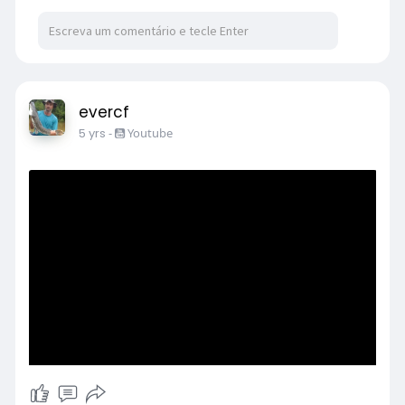
evercf
5 yrs
-
Youtube