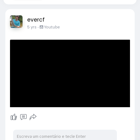
evercf
5 yrs
-
Youtube