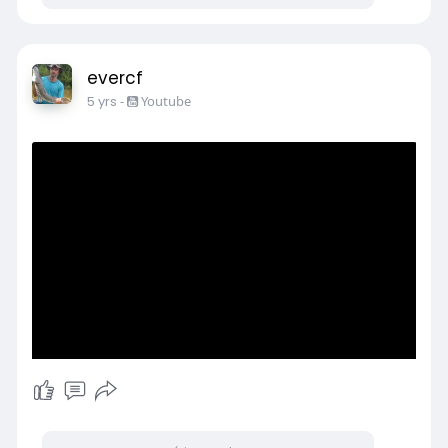
evercf
5 yrs
-
Youtube