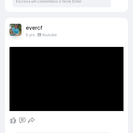
evercf
5 yrs
-
Youtube