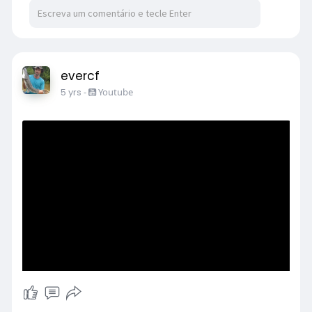
evercf
5 yrs
-
Youtube