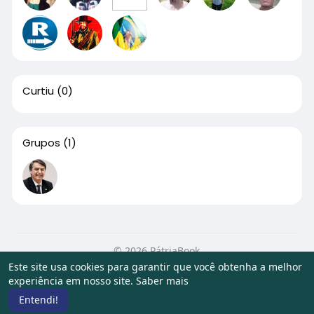
Curtiu
(0)
Grupos
(1)
© 2026 PátriaBook
Este site usa cookies para garantir que você obtenha a melhor
Início
Sobre
Contato
Privacidade
Termos de Uso
experiência em nosso site.
Saber mais
Artigos
Entendi!
Idioma