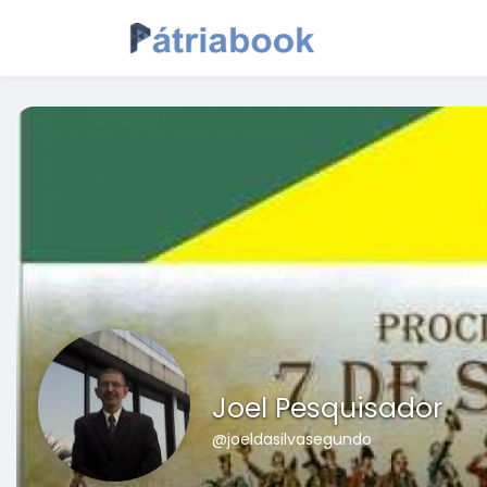
Joel Pesquisador
@joeldasilvasegundo