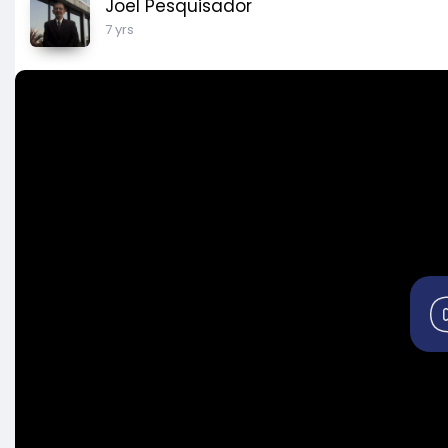
Joel Pesquisador
7 yrs