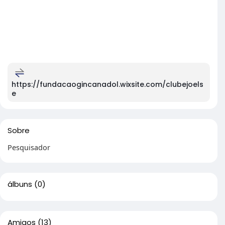
https://fundacaogincanadol.wixsite.com/clubejoels
e
Sobre
Pesquisador
álbuns
(0)
Amigos
(13)