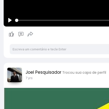
P
l
a
y
Joel Pesquisador
Trocou sua capa de perfil
7 yrs