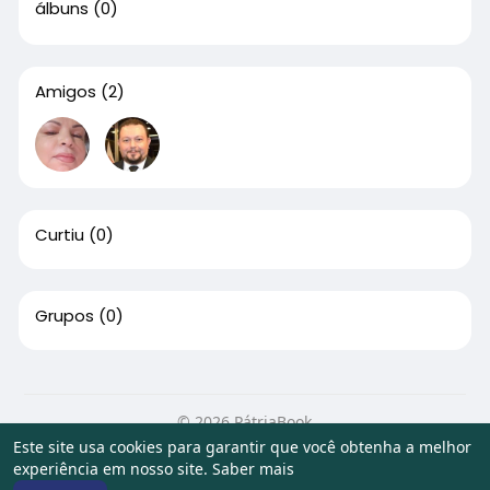
álbuns
(0)
Amigos
(2)
Curtiu
(0)
Grupos
(0)
© 2026 PátriaBook
Este site usa cookies para garantir que você obtenha a melhor
Início
Sobre
Contato
Privacidade
Termos de Uso
experiência em nosso site.
Saber mais
Artigos