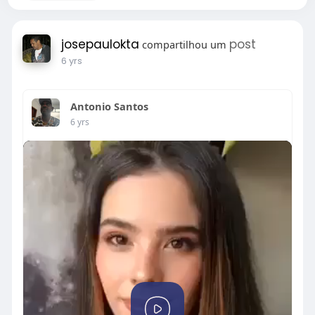
josepaulokta
post
compartilhou um
6 yrs
Antonio Santos
6 yrs