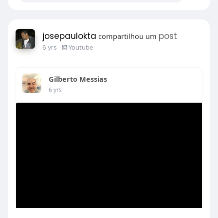
josepaulokta
post
compartilhou um
6 yrs
-
Youtube
Gilberto Messias
6 yrs