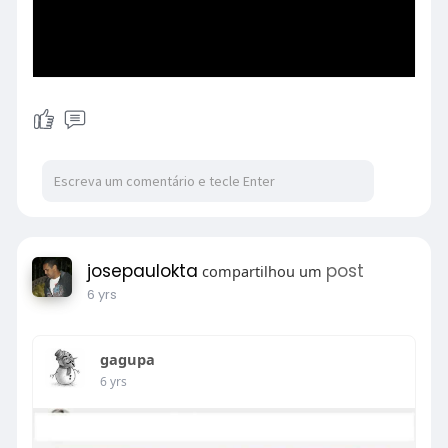
josepaulokta
post
compartilhou um
6 yrs
gagupa
6 yrs