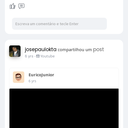
josepaulokta
post
compartilhou um
6 yrs
-
Youtube
EuricoJunior
6 yrs