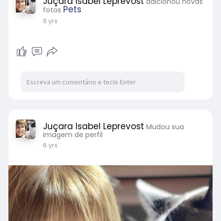
Juçara Isabel Leprevost
adicionou novas
Pets
fotos
6 yrs
Juçara Isabel Leprevost
Mudou sua
imagem de perfil
6 yrs