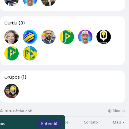
Curtiu
(8)
Grupos
(1)
Idioma
© 2026 PátriaBook
Sobre
Directory
Artigos
Contato
Mais
ais
Entendi!