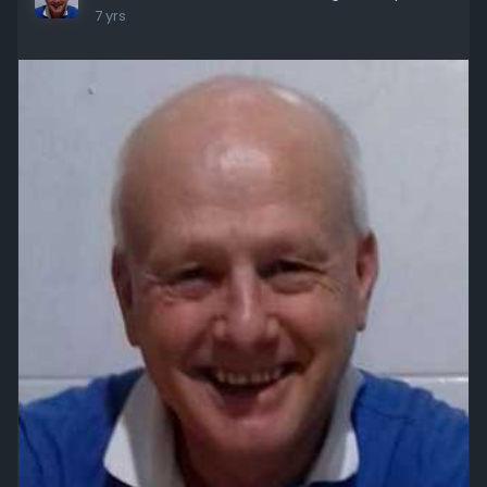
7 yrs