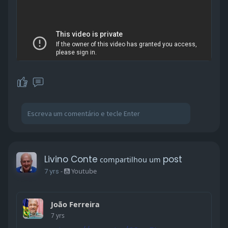
Livino Conte
post
compartilhou um
7 yrs
-
Youtube
João Ferreira
7 yrs