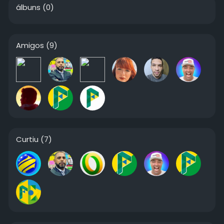
álbuns
(0)
Amigos
(9)
Curtiu
(7)