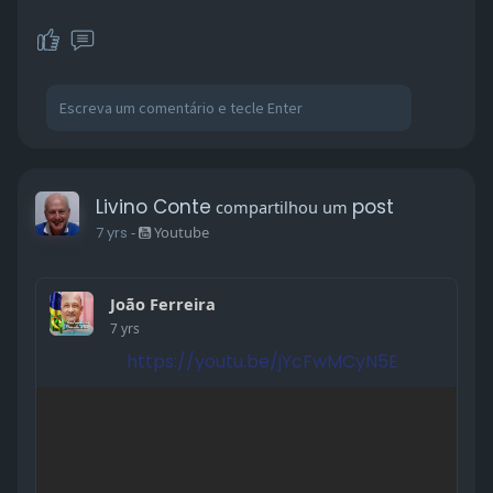
Livino Conte
post
compartilhou um
7 yrs
-
Youtube
João Ferreira
7 yrs
https://youtu.be/jYcFwMCyN5E