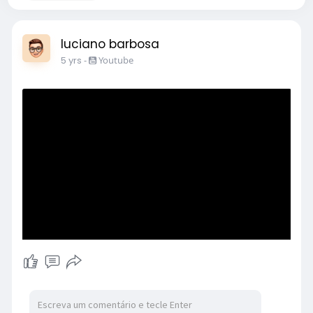
luciano barbosa
5 yrs
-
Youtube