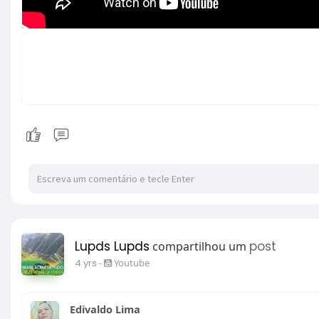
Lupds Lupds
post
compartilhou um
4 yrs
-
Youtube
Edivaldo Lima