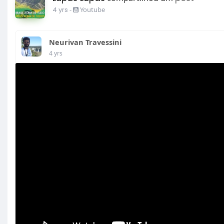
4 yrs
-
Youtube
Neurivan Travessini
4 yrs