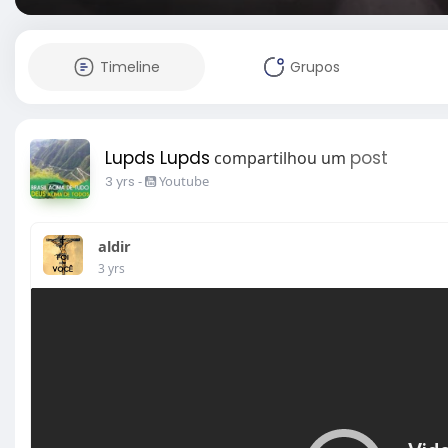
Timeline
Grupos
Lupds Lupds
post
compartilhou um
3 yrs
-
Youtube
aldir
3 yrs