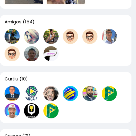
Amigos
(154)
Curtiu
(10)
Grupos
(71)