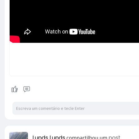
Lupds Lupds
post
compartilhou um