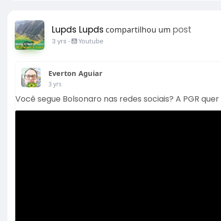
Lupds Lupds
post
compartilhou um
3 yrs
-
Youtube
Everton Aguiar
3 yrs
Você segue Bolsonaro nas redes sociais? A PGR quer