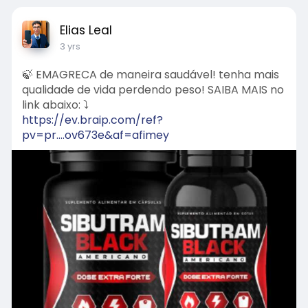
Elias Leal
3 yrs
🍃 EMAGRECA de maneira saudável! tenha mais
qualidade de vida perdendo peso! SAIBA MAIS no
link abaixo: ⤵️
https://ev.braip.com/ref?
pv=pr....ov673e&af=afimey