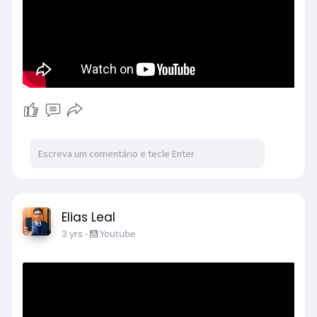
Elias Leal
3 yrs
-
Youtube