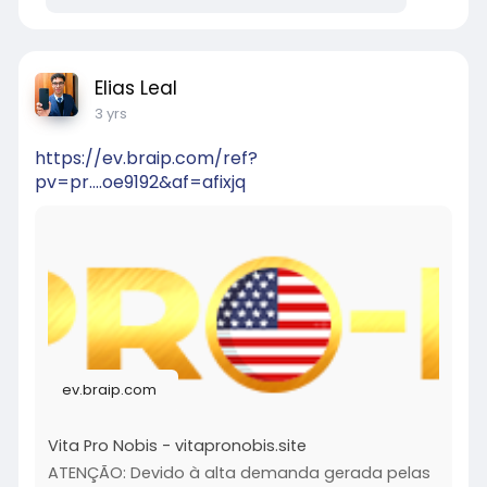
Elias Leal
3 yrs
https://ev.braip.com/ref?
pv=pr....oe9192&af=afixjq
ev.braip.com
Vita Pro Nobis - vitapronobis.site
ATENÇÃO: Devido à alta demanda gerada pelas