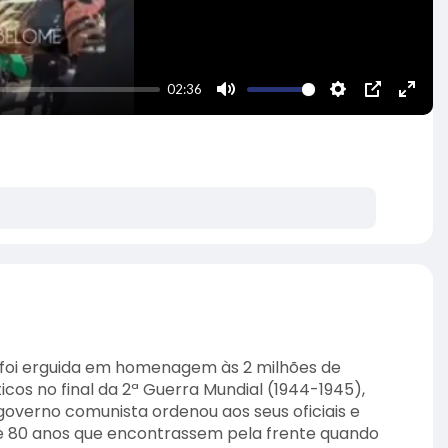
02:36
M
S
P
E
u
e
I
n
t
t
P
t
e
t
e
i
r
n
f
g
u
s
l
l
s
c
a foi erguida em homenagem às 2 milhões de
r
cos no final da 2ª Guerra Mundial (1944-1945),
overno comunista ordenou aos seus oficiais e
e
 e 80 anos que encontrassem pela frente quando
e