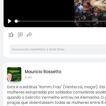
P
l
a
y
Maurício Rossetto
5 yrs
Esta é a estátua "Komm Frau" (Venha cá, moça!). El
mulheres estupradas por soldados comunistas soviéti
quando o Exército Vermelho entrou na Alemanha. O g
praças que violentassem todas as mulheres entre 8