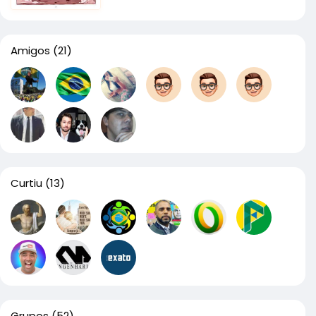
Amigos
(21)
Curtiu
(13)
Grupos
(52)