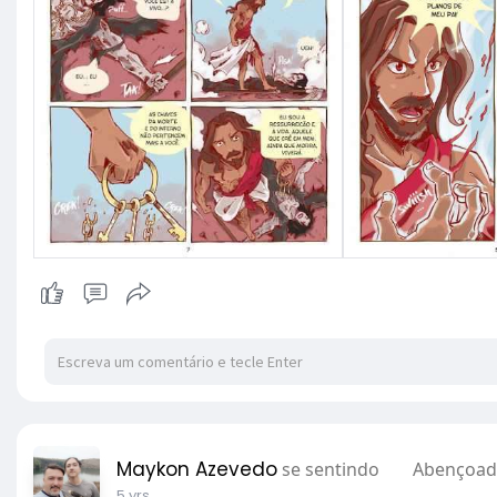
Maykon Azevedo
se sentindo
Abençoa
5 yrs