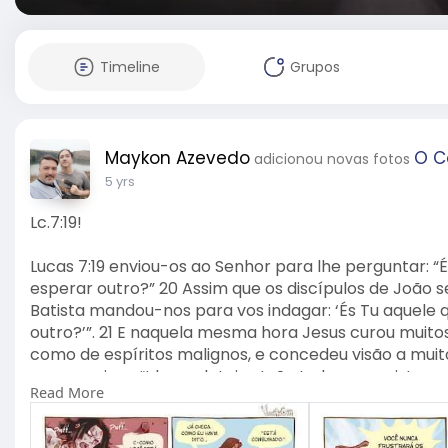
Timeline
Grupos
Maykon Azevedo
O C
adicionou novas fotos
5 yrs
Lc.7:19!
Lucas 7:19 enviou-os ao Senhor para lhe perguntar: 
esperar outro?” 20 Assim que os discípulos de João 
Batista mandou-nos para vos indagar: ‘És Tu aquele
outro?’”. 21 E naquela mesma hora Jesus curou muito
como de espíritos malignos, e concedeu visão a muito
mensageiros: “Ide e relatai a João tudo o que vistes 
Read More
leprosos são purificados, os surdos ouvem, os morto
pobres. 23 E mais, bem-aventurado é aquele que não