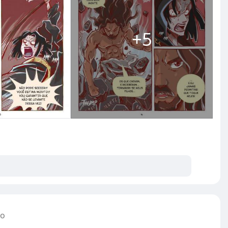
+5
do