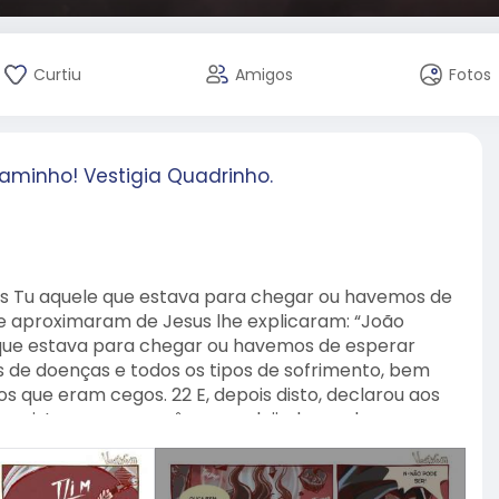
Curtiu
Amigos
Fotos
aminho! Vestigia Quadrinho.
“És Tu aquele que estava para chegar ou havemos de
se aproximaram de Jesus lhe explicaram: “João
 que estava para chegar ou havemos de esperar
s de doenças e todos os tipos de sofrimento, bem
s que eram cegos. 22 E, depois disto, declarou aos
e ouvistes: os cegos vêem, os aleijados andam, os
s são ressuscitados e o Evangelho é pregado aos
 se escandalizar por minha causa!”