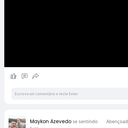
Maykon Azevedo
se sentindo
Abençoa