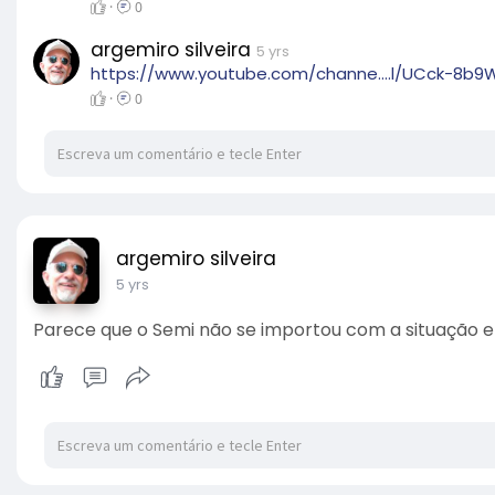
·
0
argemiro silveira
5 yrs
https://www.youtube.com/channe....l/UCck-8
·
0
argemiro silveira
5 yrs
Parece que o Semi não se importou com a situação e j