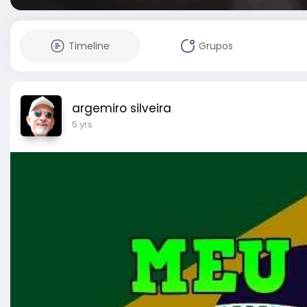
Timeline
Grupos
argemiro silveira
5 yrs