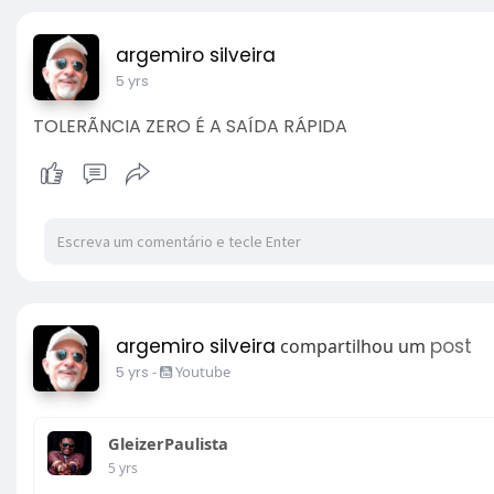
argemiro silveira
5 yrs
TOLERÃNCIA ZERO É A SAÍDA RÁPIDA
argemiro silveira
post
compartilhou um
5 yrs
-
Youtube
GleizerPaulista
5 yrs