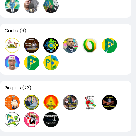
Curtiu
(9)
Grupos
(23)