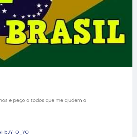
mos e peço a todos que me ajudem a
b9WHbJY-O_YO