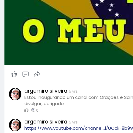
argemiro silveira
5 yrs
Estou inaugurando um canal com Orações e Sal
divulgar, obrigado
·
0
argemiro silveira
5 yrs
https://www.youtube.com/channe....l/UCck-8