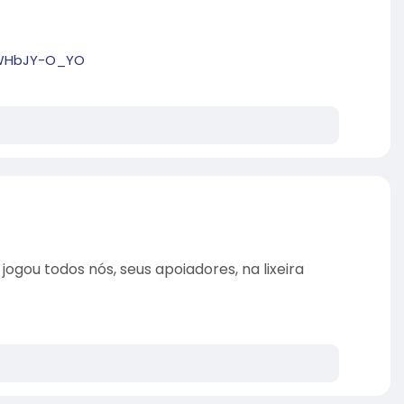
b9WHbJY-O_YO
ogou todos nós, seus apoiadores, na lixeira