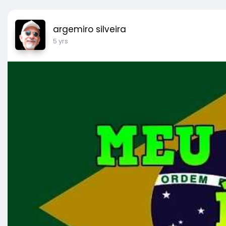
argemiro silveira
5 yrs