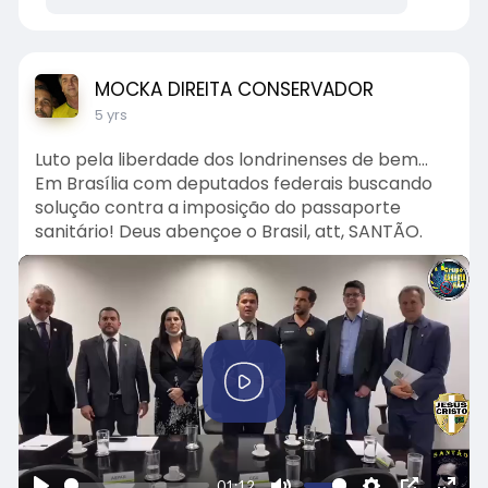
MOCKA DIREITA CONSERVADOR
5 yrs
Luto pela liberdade dos londrinenses de bem...
Em Brasília com deputados federais buscando
solução contra a imposição do passaporte
sanitário! Deus abençoe o Brasil, att, SANTÃO.
P
l
a
y
01:12