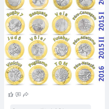
2015 [I]: (5.1)Rugby Seven; (6.2)Basquete;
(7.3)Vela; (8.4)Pára-Canoagem.
2015 [II]: (9.1)Judô; (10.2)Vôlei; (11.3)Futebol;
(12.4)Pára-Ateltismo.
2016: (13.1)Vinícius; (14.2)Pugilismo; (15.3)Tom;
(16.4) Pára-Natação.