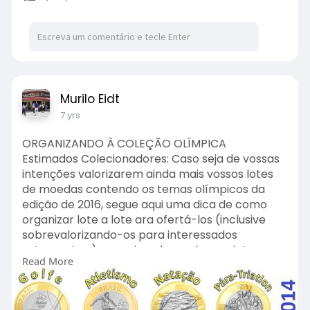
Murilo Eidt
7 yrs
ORGANIZANDO À COLEÇÃO OLÍMPICA
Estimados Colecionadores: Caso seja de vossas
intenções valorizarem ainda mais vossos lotes
de moedas contendo os temas olímpicos da
edição de 2016, segue aqui uma dica de como
organizar lote a lote ara ofertá-los (inclusive
sobrevalorizando-os para interessados
estrangeiros), organizando-os da seguinte
Read More
forma:
2014: (1)Golfe; (2)Atletismo; (3)Natação;
(4)Pára-Triatlon.