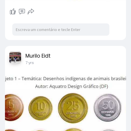
Murilo Eidt
7 yrs