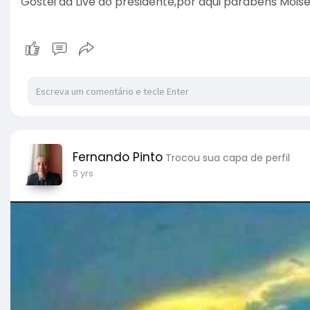
Gostei da Live do presidente,por aqui parabéns Moisé
Fernando Pinto
Trocou sua capa de perfil
5 yrs