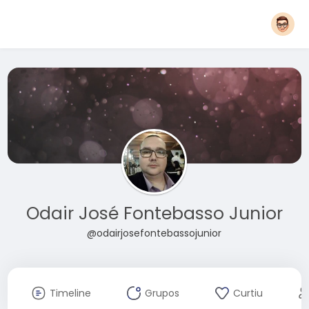
Odair José Fontebasso Junior
@odairjosefontebassojunior
Timeline
Grupos
Curtiu