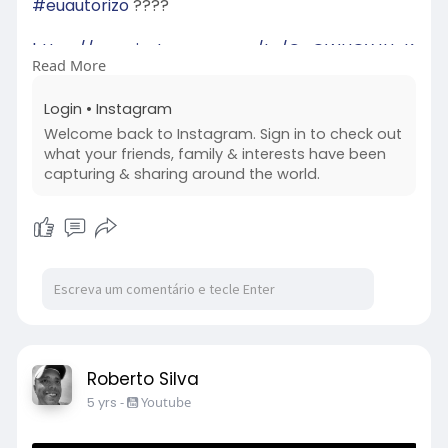
#euautorizo
????
https://www.instagram.com/tv/C....OWHQYJHgK
Read More
v/?igshid=v
Login • Instagram
Welcome back to Instagram. Sign in to check out
what your friends, family & interests have been
capturing & sharing around the world.
Roberto Silva
5 yrs
-
Youtube