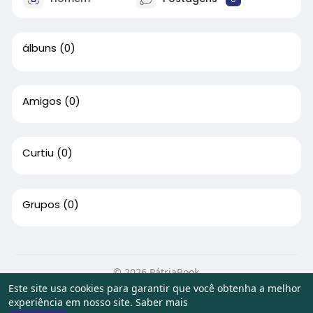
álbuns
(0)
Amigos
(0)
Curtiu
(0)
Grupos
(0)
© 2026 PátriaBook
Este site usa cookies para garantir que você obtenha a melhor
Início
Sobre
Contato
Privacidade
Termos de Uso
experiência em nosso site.
Saber mais
Artigos