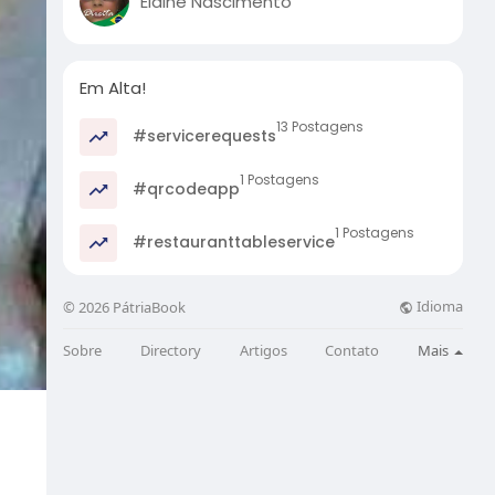
Elaine Nascimento
Em Alta!
13 Postagens
#servicerequests
1 Postagens
#qrcodeapp
1 Postagens
#restauranttableservice
Idioma
© 2026 PátriaBook
Sobre
Directory
Artigos
Contato
Mais