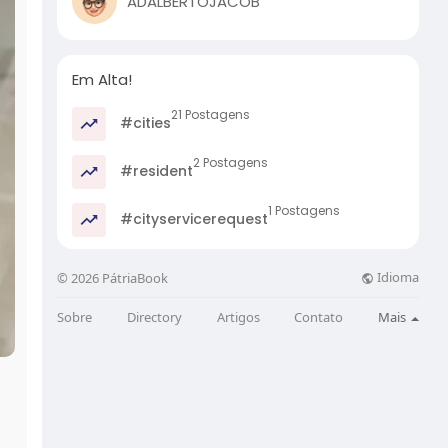
ADALBERTOJACOB
Em Alta!
21 Postagens
#cities
2 Postagens
#resident
1 Postagens
#cityservicerequest
Idioma
© 2026 PátriaBook
Sobre
Directory
Artigos
Contato
Mais