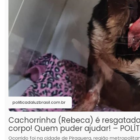
politicadaluzbrasil.com.br
Cachorrinha (Rebeca) é resgatada
corpo! Quem puder ajudar! – POLÍT
Ocorrido foi na cidade de Piraquera, região metropolita