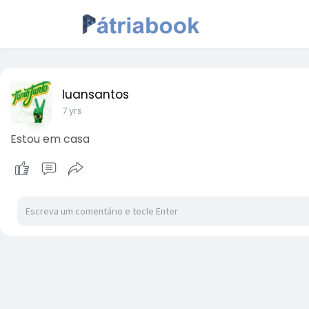
luansantos
7 yrs
Estou em casa