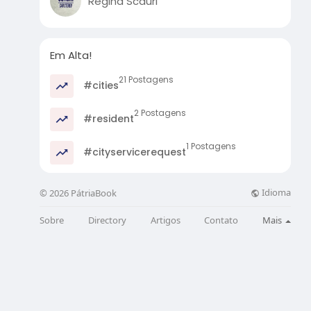
Regina Scauri
Em Alta!
21 Postagens
#cities
2 Postagens
#resident
1 Postagens
#cityservicerequest
Idioma
© 2026 PátriaBook
Sobre
Directory
Artigos
Contato
Mais