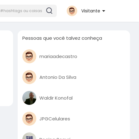
Visitante
Pessoas que você talvez conheça
mariaadecastro
Antonio Da Silva
Waldir Konofal
JPGCelulares