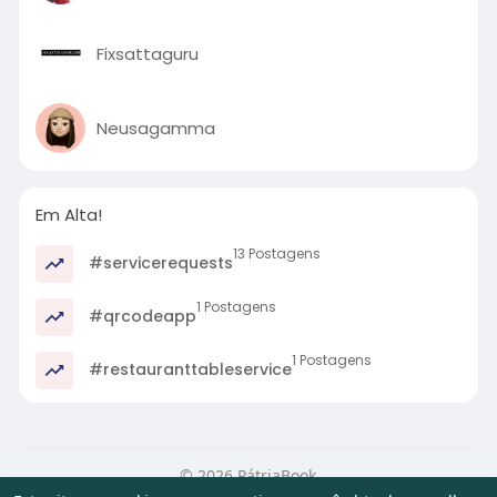
Fixsattaguru
Neusagamma
Em Alta!
13 Postagens
#servicerequests
1 Postagens
#qrcodeapp
1 Postagens
#restauranttableservice
© 2026 PátriaBook