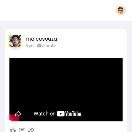
maicosouza
6 yrs
-
Youtube