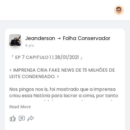
Jeanderson
Folha Conservador
6 yrs
『 EP 7 CAPITULO 1 | 28/01/2021 』
< IMPRENSA CRIA FAKE NEWS DE 15 MILHÕES DE
LEITE CONDENSADO. >
Nos pingos nos is, foi mostrado que a imprensa
criou essa história para lacrar a cima, por tanto
provaram que é fake news, porém a esquerda
Read More
aproveitou para considerar a informação fake
da imprensa como fato.