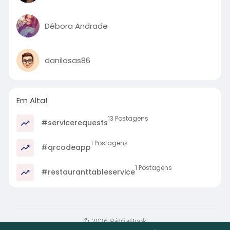
Débora Andrade
danilosas86
Em Alta!
13 Postagens
#servicerequests
1 Postagens
#qrcodeapp
1 Postagens
#restauranttableservice
© 2026 PátriaBook