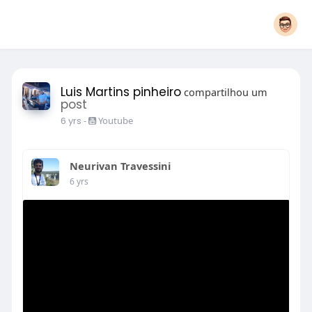
Luis Martins pinheiro
compartilhou um
post
6 yrs
-
Youtube
Neurivan Travessini
6 yrs