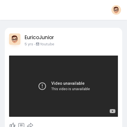
EuricoJunior
5 yrs
-
Youtube