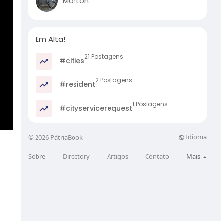
Morton
Em Alta!
21 Postagens
#cities
2 Postagens
#resident
1 Postagens
#cityservicerequest
Idioma
© 2026 PátriaBook
Sobre
Directory
Artigos
Contato
Mais