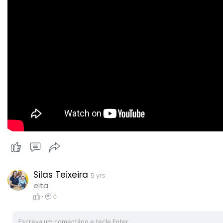
Silas Teixeira
5 yrs
eita
·
0